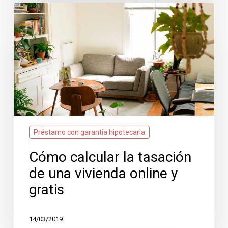
Cómo
calcular
la
tasación
de
una
vivienda
online
y
gratis
Préstamo con garantía hipotecaria
Cómo calcular la tasación
de una vivienda online y
gratis
14/03/2019