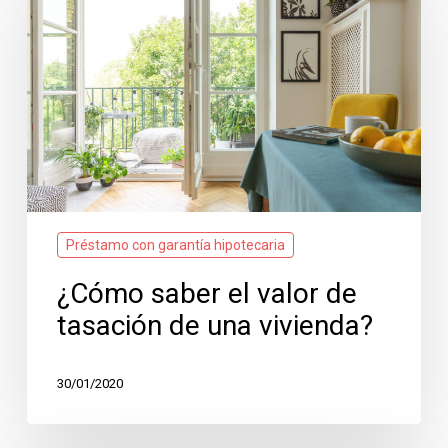
el
valor
de
tasación
de
una
vivienda?
Préstamo con garantía hipotecaria
¿Cómo saber el valor de
tasación de una vivienda?
30/01/2020