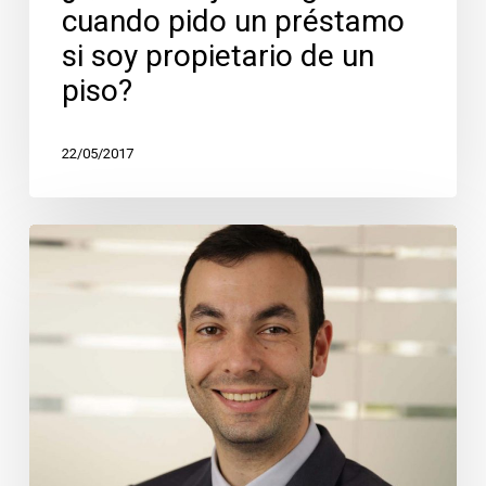
cuando pido un préstamo
si soy propietario de un
piso?
22/05/2017
Suitaprest,
una
alternativa
a
la
banca
tradicional.
Entrevista
en
Expansión