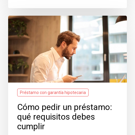
Cómo
pedir
un
préstamo:
qué
requisitos
debes
cumplir
Préstamo con garantía hipotecaria
Cómo pedir un préstamo:
qué requisitos debes
cumplir