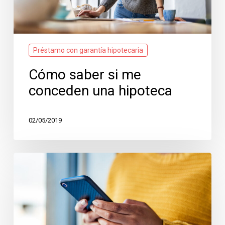
Préstamo con garantía hipotecaria
Cómo saber si me
conceden una hipoteca
02/05/2019
Suitaprest
se
posiciona
como
especialista
digital
en