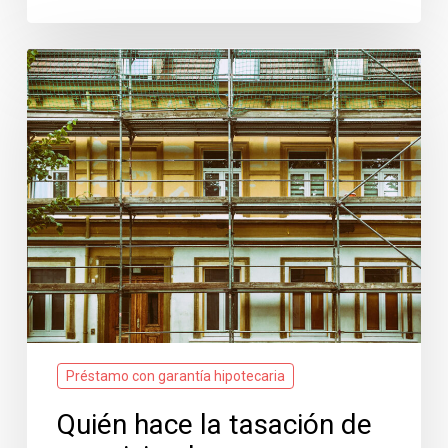
Quién
hace
la
tasación
de
una
vivienda
Préstamo con garantía hipotecaria
Quién hace la tasación de