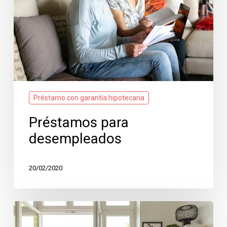
Préstamo con garantía hipotecaria
Préstamos para
desempleados
20/02/2020
¿Cómo
saber