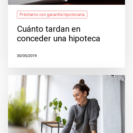
Préstamo con garantía hipotecaria
Cuánto tardan en
conceder una hipoteca
30/05/2019
Cómo
saber
si
me
conceden
una
hipoteca