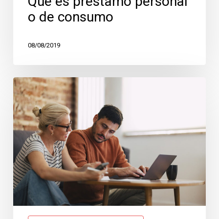
Qué es préstamo personal
o de consumo
08/08/2019
Préstamos
con
garantía
hipotecaria,
todo
lo
que
necesitas
saber