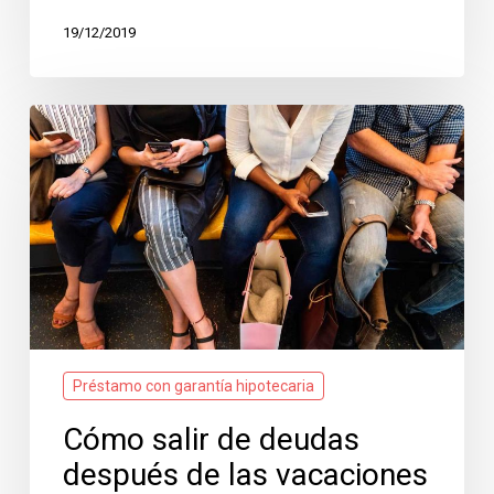
19/12/2019
Cómo
salir
de
deudas
después
de
las
vacaciones
Préstamo con garantía hipotecaria
Cómo salir de deudas
después de las vacaciones