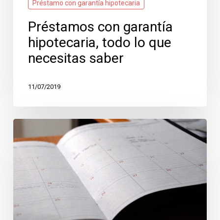
Préstamo con garantía hipotecaria
Préstamos con garantía
hipotecaria, todo lo que
necesitas saber
11/07/2019
Cuánto
tardan
en
conceder
una
hipoteca