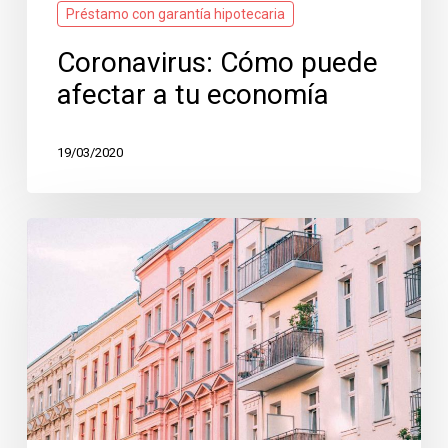
Préstamo con garantía hipotecaria
Coronavirus: Cómo puede
afectar a tu economía
19/03/2020
¿Me
pueden
denegar
un
préstamo
preconcedido
o
una
hipoteca?