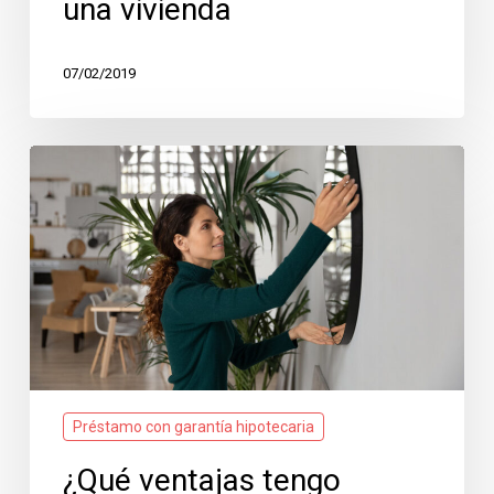
una vivienda
07/02/2019
¿Qué
ventajas
tengo
cuando
pido
un
préstamo
si
soy
propietario
de
un
Préstamo con garantía hipotecaria
piso?
¿Qué ventajas tengo