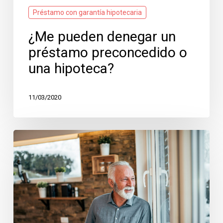
Préstamo con garantía hipotecaria
¿Me pueden denegar un
préstamo preconcedido o
una hipoteca?
11/03/2020
Préstamos
para
jubilados,
todo
lo
que
necesitas
saber