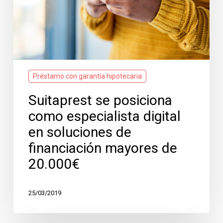
soluciones
de
financiación
mayores
de
20.000€
Préstamo con garantía hipotecaria
Suitaprest se posiciona
como especialista digital
en soluciones de
financiación mayores de
20.000€
25/03/2019