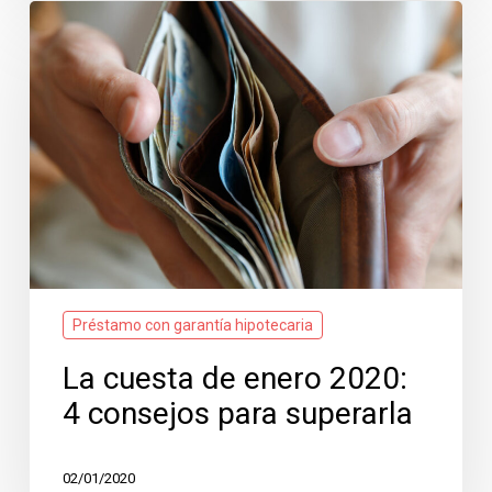
La
cuesta
de
enero
2020:
4
consejos
para
superarla
Préstamo con garantía hipotecaria
La cuesta de enero 2020:
4 consejos para superarla
02/01/2020